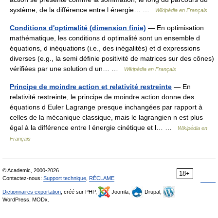
système, de la différence entre l énergie… …
Wikipédia en Français
Conditions d'optimalité (dimension finie)
— En optimisation
mathématique, les conditions d optimalité sont un ensemble d
équations, d inéquations (i.e., des inégalités) et d expressions
diverses (e.g., la semi définie positivité de matrices sur des cônes)
vérifiées par une solution d un… …
Wikipédia en Français
Principe de moindre action et relativité restreinte
— En
relativité restreinte, le principe de moindre action donne des
équations d Euler Lagrange presque inchangées par rapport à
celles de la mécanique classique, mais le lagrangien n est plus
égal à la différence entre l énergie cinétique et l… …
Wikipédia en
Français
© Academic, 2000-2026
18+
Contactez-nous:
Support technique
,
RÉCLAME
Dictionnaires exportation
, créé sur PHP,
Joomla,
Drupal,
WordPress, MODx.