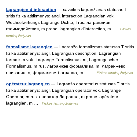
lagrangien d’interaction
— sąveikos lagranžianas statusas T
sritis fizika atitikmenys: angl. interaction Lagrangian vok.
Wechselwirkungs Lagrange Dichte, f rus. лагранжиан
взаимодействия, m pranc. lagrangien d’interaction, m …
Fizikos
terminų žodynas
formalisme lagrangien
— Lagranžo formalizmas statusas T sritis
fizika atitikmenys: angl. Lagrangian description; Lagrangian
formalism vok. Lagrange Formalismus, m; Lagrangescher
Formalismus, m rus. лагранжев формализм, m; лагранжево
описание, n; формализм Лагранжа, m… …
Fizikos terminų žodynas
opérateur lagrangien
— Lagranžo operatorius statusas T sritis
fizika atitikmenys: angl. Lagrangian operator vok. Lagrange
Operator, m rus. оператор Лагранжа, m pranc. opérateur
lagrangien, m …
Fizikos terminų žodynas