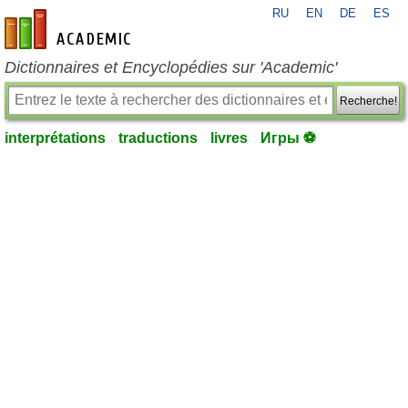
RU
EN
DE
ES
fr-academic.com
Dictionnaires et Encyclopédies sur 'Academic'
Recherche!
interprétations
traductions
livres
Игры ⚽